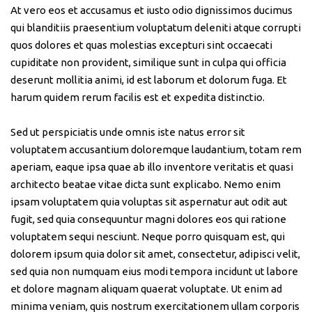
At vero eos et accusamus et iusto odio dignissimos ducimus
qui blanditiis praesentium voluptatum deleniti atque corrupti
quos dolores et quas molestias excepturi sint occaecati
cupiditate non provident, similique sunt in culpa qui officia
deserunt mollitia animi, id est laborum et dolorum fuga. Et
harum quidem rerum facilis est et expedita distinctio.
Sed ut perspiciatis unde omnis iste natus error sit
voluptatem accusantium doloremque laudantium, totam rem
aperiam, eaque ipsa quae ab illo inventore veritatis et quasi
architecto beatae vitae dicta sunt explicabo. Nemo enim
ipsam voluptatem quia voluptas sit aspernatur aut odit aut
fugit, sed quia consequuntur magni dolores eos qui ratione
voluptatem sequi nesciunt. Neque porro quisquam est, qui
dolorem ipsum quia dolor sit amet, consectetur, adipisci velit,
sed quia non numquam eius modi tempora incidunt ut labore
et dolore magnam aliquam quaerat voluptate. Ut enim ad
minima veniam, quis nostrum exercitationem ullam corporis